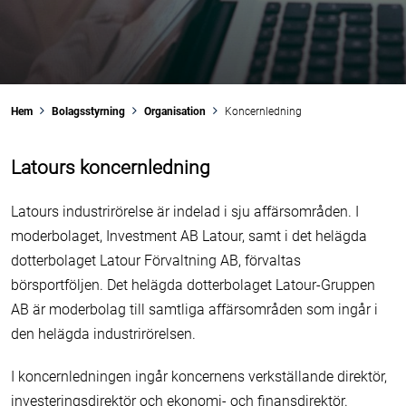
Swegon
Nederman
Återköp av egna aktier
Analytiker
Bolagsordning
Samhällsengagemang
Latour Industries
Securitas
Omvandling av A-aktier
Finansiering
Bolagsstyrningsrapport
Hem
Bolagsstyrning
Organisation
Koncernledning
Bolagsadresser
Sweco
Utdelningspolicy
Latours koncernledning
Kalender
Riskhantering
Latours industrirörelse är indelad i sju affärsområden. I
Finansiella nyckeltal
TOMRA
Historiska aktiefakta
Intern kontroll
moderbolaget, Investment AB Latour, samt i det helägda
dotterbolaget Latour Förvaltning AB, förvaltas
Troax
Revisorer
börsportföljen. Det helägda dotterbolaget Latour-Gruppen
AB är moderbolag till samtliga affärsområden som ingår i
den helägda industrirörelsen.
I koncernledningen ingår koncernens verkställande direktör,
investeringsdirektör och ekonomi- och finansdirektör.