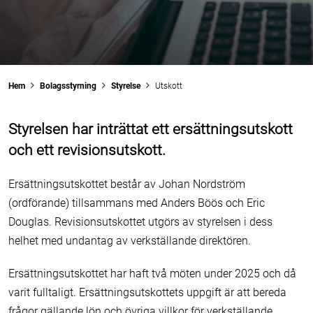
Swegon
Nederman
Återköp av egna aktier
Analytiker
Bolagsordning
Samhällsengagemang
Latour Industries
Securitas
Omvandling av A-aktier
Finansiering
Bolagsstyrningsrapport
Hem
Bolagsstyrning
Styrelse
Utskott
Bolagsadresser
Sweco
Utdelningspolicy
Styrelsen har inträttat ett ersättningsutskott
Kalender
Riskhantering
och ett revisionsutskott.
Finansiella nyckeltal
TOMRA
Historiska aktiefakta
Intern kontroll
Ersättningsutskottet består av Johan Nordström
(ordförande) tillsammans med Anders Böös och Eric
Troax
Revisorer
Douglas. Revisionsutskottet utgörs av styrelsen i dess
helhet med undantag av verkställande direktören.
Ersättningsutskottet har haft två möten under 2025 och då
varit fulltaligt. Ersättningsutskottets uppgift är att bereda
frågor gällande lön och övriga villkor för verkställande